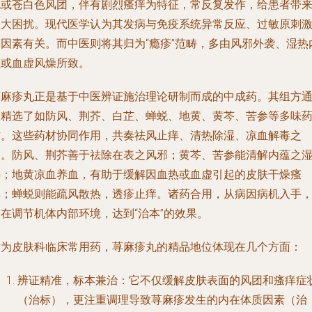
色或苍白色风团，伴有剧烈瘙痒为特征，常反复发作，给患者带
极大困扰。现代医学认为其发病与免疫系统异常反应、过敏原刺
等因素有关。而中医则将其归为“瘾疹”范畴，多由风邪外袭、湿热
蕴或血虚风燥所致。
荨麻疹丸正是基于中医辨证施治理论研制而成的中成药。其组方
常精选了如防风、荆芥、白芷、蝉蜕、地黄、黄芩、苦参等多味
材。这些药材协同作用，共奏祛风止痒、清热除湿、凉血解毒之
功。防风、荆芥善于祛除在表之风邪；黄芩、苦参能清解内蕴之
热；地黄凉血养血，有助于缓解因血热或血虚引起的皮肤干燥瘙
痒；蝉蜕则能疏风散热，透疹止痒。诸药合用，从病因病机入手
在调节机体内部环境，达到“治本”的效果。
作为皮肤科临床常用药，荨麻疹丸的精品地位体现在几个方面：
辨证精准，标本兼治：它不仅缓解皮肤表面的风团和瘙痒症
（治标），更注重调理导致荨麻疹发生的内在体质因素（治