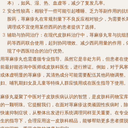
本），如风、湿、热、血虚等，减少了复发几率。
安全性较高：相较于一些可能引起嗜睡、乏力等副作用的抗
胺药，荨麻疹丸在常规剂量下不良反应相对较少，为需要长
调理或不宜使用某些西药的患者提供了选择。
辅助与协同治疗：在现代皮肤科治疗中，荨麻疹丸常与抗组
药等西药联合使用，起到协同增效、减少西药用量的作用，
现了中西医结合的治疗优势。
使用荨麻疹丸也需遵循专业指导。虽然它是非处方药，但患者在
用前最好能咨询中医师或皮肤科医生，进行辨证。例如，对于风
型或体虚明显的荨麻疹，其清热成分可能需要配伍其他药物调整
孕妇、哺乳期妇女及儿童等特殊人群应慎用或在医生指导下使用
荨麻疹丸凝聚了中医对于皮肤疾病认识的智慧，是皮肤科药物宝
中的一颗明珠。它提醒我们，在面对荨麻疹这类顽固性疾病时，
了快速抑制症状，从整体出发进行系统调理同样至关重要。在专
医生的指导下，合理应用这一皮肤科精品，能够帮助更多患者摆