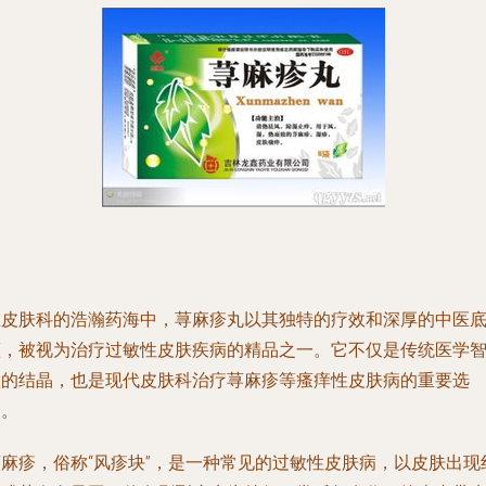
在皮肤科的浩瀚药海中，荨麻疹丸以其独特的疗效和深厚的中医
蕴，被视为治疗过敏性皮肤疾病的精品之一。它不仅是传统医学
慧的结晶，也是现代皮肤科治疗荨麻疹等瘙痒性皮肤病的重要选
择。
荨麻疹，俗称“风疹块”，是一种常见的过敏性皮肤病，以皮肤出现