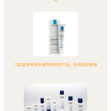
10款皮肤科医生推荐的祛痘产品，告别痘痘烦恼