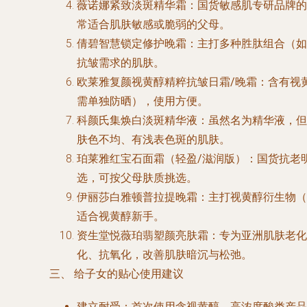
薇诺娜紧致淡斑精华霜
：国货敏感肌专研品牌的
常适合肌肤敏感或脆弱的父母。
倩碧智慧锁定修护晚霜
：主打多种胜肽组合（如
抗皱需求的肌肤。
欧莱雅复颜视黄醇精粹抗皱日霜/晚霜
：含有视
需单独防晒），使用方便。
科颜氏集焕白淡斑精华液
：虽然名为精华液，但
肤色不均、有浅表色斑的肌肤。
珀莱雅红宝石面霜（轻盈/滋润版）
：国货抗老
选，可按父母肤质挑选。
伊丽莎白雅顿普拉提晚霜
：主打视黄醇衍生物（
适合视黄醇新手。
资生堂悦薇珀翡塑颜亮肤霜
：专为亚洲肌肤老化
化、抗氧化，改善肌肤暗沉与松弛。
三、 给子女的贴心使用建议
建立耐受
：首次使用含视黄醇、高浓度酸类产品