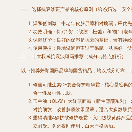
一、 选择抗衰淡斑产品的核心原则（给爸妈选，安全
温和低刺激
：中老年皮肤屏障相对脆弱，应优先
功效明确
：针对“衰”（皱纹、松弛）和“斑”
保湿修护
：良好的保湿是抗衰的基础，含有神经
使用便捷
：质地滋润但不过于黏腻，肤感好，父
二、 十大权威抗衰淡斑霜推荐（成分与特点解析）
以下推荐兼顾国际品牌与国货精品，均以成分可靠、
修丽可维生素CE复合修护精华霜
：核心是经典的
合干性及中性肌肤。
玉兰油（OLAY）大红瓶面霜（新生塑颜系列）
对抗细纹、改善肤质效果显著，适合大多数肤质
露得清维A醇抗皱修护晚霜
：入门级视黄醇产品
立耐受。务必夜间使用，白天严格防晒。