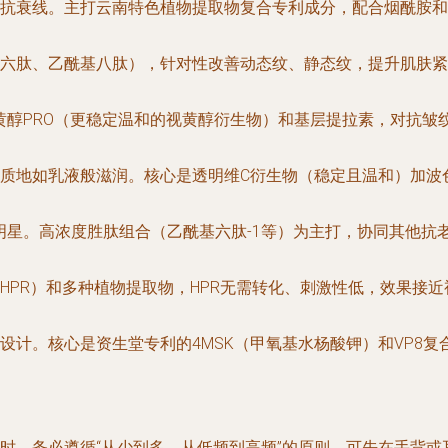
抗衰线。主打云南特色植物提取物复合专利成分，配合烟酰胺和
六肽、乙酰基八肽），针对性改善动态纹、静态纹，提升肌肤紧
黄醇PRO（更稳定温和的视黄醇衍生物）和基层提拉素，对抗皱
质地如乳液般滋润。核心是透明维C衍生物（稳定且温和）加波
明星。高浓度胜肽组合（乙酰基六肽-1等）为主打，协同其他抗
HPR）和多种植物提取物，HPR无需转化、刺激性低，效果接
设计。核心是资生堂专利的4MSK（甲氧基水杨酸钾）和VP8
时，务必遵循“从少到多、从低频到高频”的原则，可先在手背或