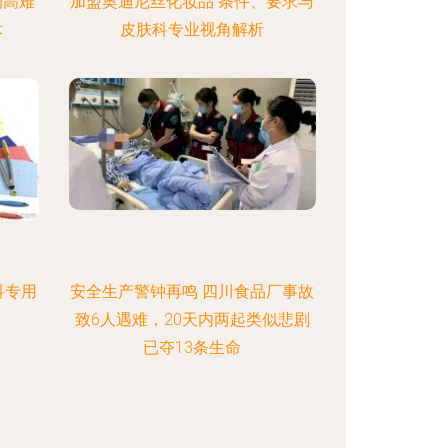
例高难
加盟奥迪尼丝化妆品 条件、要求与
术
皮肤科专业视角解析
科专用
安全生产警钟再鸣 四川食品厂事故
致6人遇难，20天内两起类似悲剧
已夺13条生命