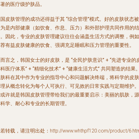
卓著的医疗级护肤品。
韩国皮肤管理的成功还得益于其
“综合管理”模式
。好的皮肤状态被
认为是内部健康（如饮食、作息、压力）和外部护理共同作用的
果。因此，专业的皮肤管理建议往往会涵盖生活方式的调整，例
推荐有益皮肤健康的饮食、强调充足睡眠和压力管理的重要性。
总而言之，韩国女士的好皮肤，是
“全民护肤意识” + “先进专业的
科医疗体系” + “精细化技术” + “健康生活方式”
共同塑造的结果
皮肤科在其中作为专业的指导中心和问题解决终端，将科学的皮
护理从概念转化为每个人可执行、可见效的日常实践与定期维护
这或许就是韩国皮肤管理带给我们的最重要启示：美丽的肌肤，
于科学、耐心和专业的长期管理。
若转载，请注明出处：http://www.whthpf120.com/product/6.htm