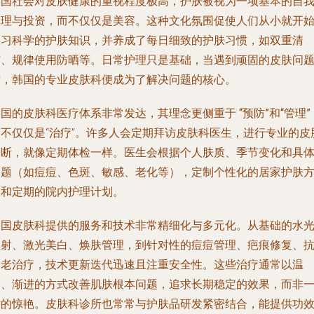
韩国社会对皮肤健康的重视程度极高，护肤被视为一项基本的自
管理与投资，而不仅仅是美容。这种文化氛围促使人们从小就开
学习科学的护肤知识，并养成了每日细致的护肤习惯，如双重清
洁、规律使用防晒等。日常护理只是基础，当遇到顽固的皮肤问
时，韩国的专业皮肤科便成为了解决问题的核心。
韩国的皮肤科医疗体系非常发达，其理念更侧重于
“预防”和“管理”
而不仅仅是“治疗”。许多人会定期拜访皮肤科医生，进行专业的皮
诊断，就像定期体检一样。医生会根据个人肤质、季节变化和具
问题（如痘痘、色斑、敏感、老化等），定制个性化的居家护肤
案和定期的院内护理计划。
韩国皮肤科提供的服务和技术非常精细化与多元化。从基础的水
注射、激光美白、焕肤管理，到针对性的痘痘管理、疤痕修复、
衰老治疗，技术更新迭代迅速且注重安全性。这些治疗通常以温
和、渐进的方式改善肌肤根本问题，追求长期稳定的效果，而非
时的惊艳。皮肤科诊所也常常与护肤品研发紧密结合，能提供功